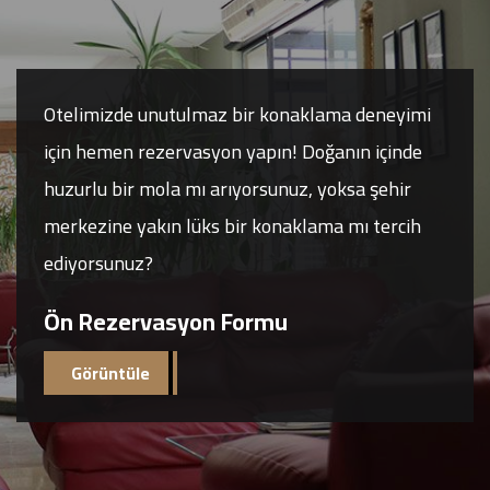
yimi
Otelimizde unutulmaz bir konaklama deneyimi
Otel
nde
için hemen rezervasyon yapın! Doğanın içinde
için 
ir
huzurlu bir mola mı arıyorsunuz, yoksa şehir
huzur
cih
merkezine yakın lüks bir konaklama mı tercih
merke
ediyorsunuz?
ediy
Ön Rezervasyon Formu
Ön 
Görüntüle
G